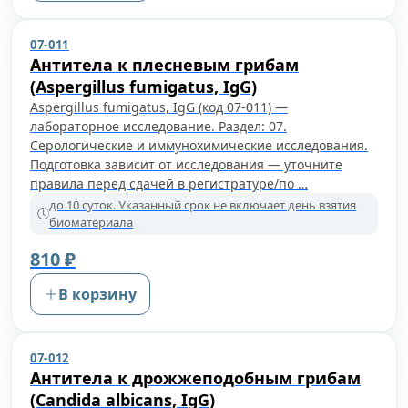
07-011
Антитела к плесневым грибам
(Aspergillus fumigatus, IgG)
Aspergillus fumigatus, IgG (код 07-011) —
лабораторное исследование. Раздел: 07.
Серологические и иммунохимические исследования.
Подготовка зависит от исследования — уточните
правила перед сдачей в регистратуре/по …
до 10 суток. Указанный срок не включает день взятия
биоматериала
810 ₽
В корзину
07-012
Антитела к дрожжеподобным грибам
(Candida albicans, IgG)