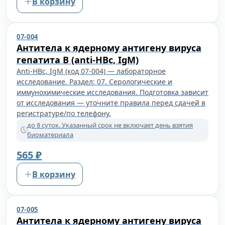
В корзину
07-004
Антитела к ядерному антигену вируса
гепатита B (anti-HBc, IgM)
Anti-HBc, IgM (код 07-004) — лабораторное
исследование. Раздел: 07. Серологические и
иммунохимические исследования. Подготовка зависит
от исследования — уточните правила перед сдачей в
регистратуре/по телефону.
до 8 суток. Указанный срок не включает день взятия
биоматериала
565 ₽
В корзину
07-005
Антитела к ядерному антигену вируса