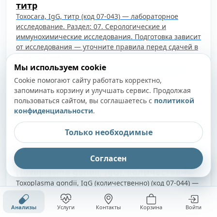
титр
Toxocara, IgG, титр (код 07-043) — лабораторное
исследование. Раздел: 07. Серологические и
иммунохимические исследования. Подготовка зависит
от исследования — уточните правила перед сдачей в
регистратуре/по …
Мы используем cookie
до 5 суток. Указанный срок не включает день взятия
биоматериала
Cookie помогают сайту работать корректно,
запоминать корзину и улучшать сервис. Продолжая
440 ₽
пользоваться сайтом, вы соглашаетесь с
политикой
конфиденциальности
.
В корзину
Только необходимые
07-044
Согласен
Антитела к токсоплазме гонди
(Toxoplasma gondii, IgG), количественно
Toxoplasma gondii, IgG (количественно) (код 07-044) —
лабораторное исследование. Раздел: 07.
Серологические и иммунохимические исследования.
Анализы
Услуги
Контакты
Корзина
Войти
Подготовка зависит от исследования — уточните