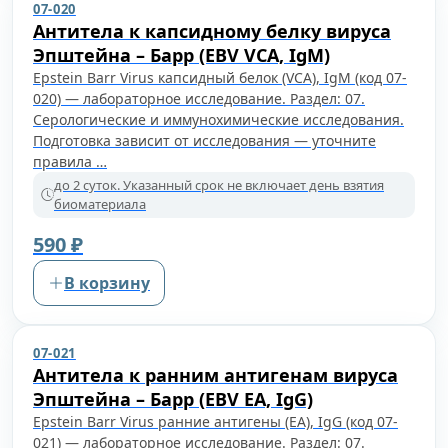
07-020
Антитела к капсидному белку вируса
Эпштейна – Барр (EBV VCA, IgM)
Epstein Barr Virus капсидный белок (VCA), IgM (код 07-
020) — лабораторное исследование. Раздел: 07.
Серологические и иммунохимические исследования.
Подготовка зависит от исследования — уточните
правила …
до 2 суток. Указанный срок не включает день взятия
биоматериала
590 ₽
В корзину
07-021
Антитела к ранним антигенам вируса
Эпштейна – Барр (EBV EA, IgG)
Epstein Barr Virus ранние антигены (EA), IgG (код 07-
021) — лабораторное исследование. Раздел: 07.