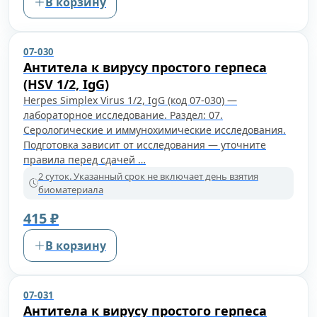
В корзину
07-030
Антитела к вирусу простого герпеса
(HSV 1/2, IgG)
Herpes Simplex Virus 1/2, IgG (код 07-030) —
лабораторное исследование. Раздел: 07.
Серологические и иммунохимические исследования.
Подготовка зависит от исследования — уточните
правила перед сдачей …
2 суток. Указанный срок не включает день взятия
биоматериала
415 ₽
В корзину
07-031
Антитела к вирусу простого герпеса