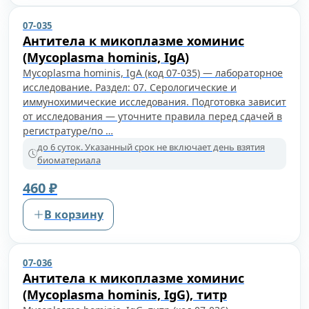
07-035
Антитела к микоплазме хоминис
(Mycoplasma hominis, IgA)
Mycoplasma hominis, IgA (код 07-035) — лабораторное
исследование. Раздел: 07. Серологические и
иммунохимические исследования. Подготовка зависит
от исследования — уточните правила перед сдачей в
регистратуре/по …
до 6 суток. Указанный срок не включает день взятия
биоматериала
460 ₽
В корзину
07-036
Антитела к микоплазме хоминис
(Mycoplasma hominis, IgG), титр