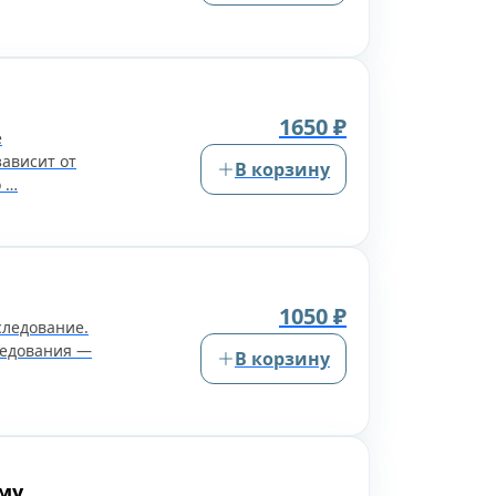
1650 ₽
е
зависит от
В корзину
о …
1050 ₽
следование.
ледования —
В корзину
му