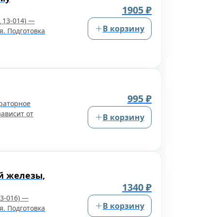
1905 ₽
 13-014) —
В корзину
я. Подготовка
995 ₽
ораторное
зависит от
В корзину
й железы,
1340 ₽
3-016) —
В корзину
я. Подготовка