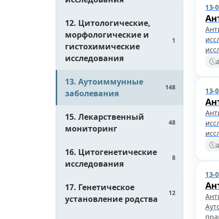
13-
Ан
12. Цитологические,
Ант
морфологические и
исс
1
гистохимические
исс
исследования
д
13. Аутоиммунные
148
13-
заболевания
Ан
Ант
15. Лекарственный
48
исс
мониторинг
исс
д
16. Цитогенетические
8
исследования
13-
Ан
17. Генетическое
12
Ант
установление родства
Аут
пра