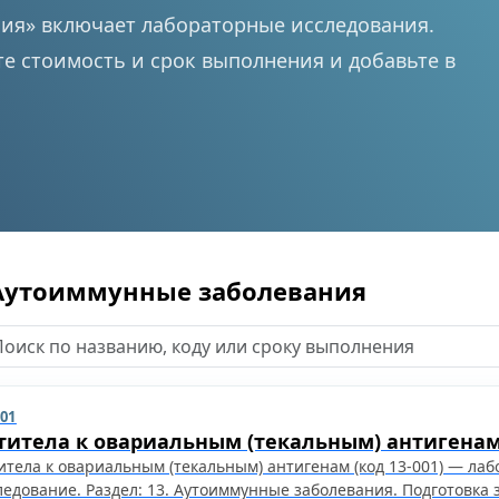
ния» включает лабораторные исследования.
е стоимость и срок выполнения и добавьте в
 Аутоиммунные заболевания
001
титела к овариальным (текальным) антигена
итела к овариальным (текальным) антигенам (код 13-001) — ла
ледование. Раздел: 13. Аутоиммунные заболевания. Подготовка 