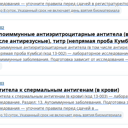
ледования — уточните правила перед сдачей в регистратуре/п
о 8 суток. Указанный срок не включает день взятия биоматериала
002
лоиммунные антиэритроцитарные антитела (в
сле антирезусные), титр (непрямая проба Кумб
оиммунные антиэритроцитарные антитела (в том числе антирез
прямая проба Кумбса) (код 13-002) — лабораторное исследование
оиммунные заболевания. Подготовка зависит от исследования 
003
титела к спермальным антигенам (в крови)
итела к спермальным антигенам (в крови) (код 13-003) — лабор
ледование. Раздел: 13. Аутоиммунные заболевания. Подготовка 
ледования — уточните правила перед сдачей в …
о 10 суток. Указанный срок не включает день взятия биоматериала