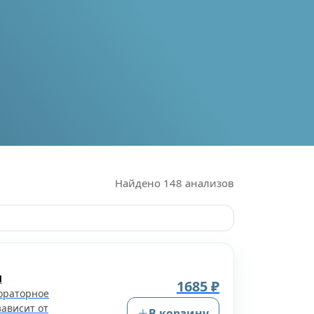
Найдено
148
анализов
м
1685 ₽
бораторное
зависит от
В корзину