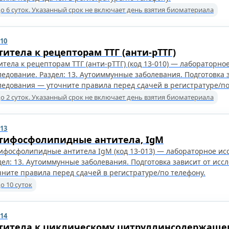
о 6 суток. Указанный срок не включает день взятия биоматериала
010
титела к рецепторам ТТГ (анти-pTTГ)
итела к рецепторам ТТГ (анти-pTTГ) (код 13-010) — лабораторно
ледование. Раздел: 13. Аутоиммунные заболевания. Подготовка 
ледования — уточните правила перед сдачей в регистратуре/п
о 2 суток. Указанный срок не включает день взятия биоматериала
013
тифосфолипидные антитела, IgM
ифосфолипидные антитела IgM (код 13-013) — лабораторное ис
дел: 13. Аутоиммунные заболевания. Подготовка зависит от исс
чните правила перед сдачей в регистратуре/по телефону.
о 10 суток
014
титела к циклическому цитруллинсодержаще