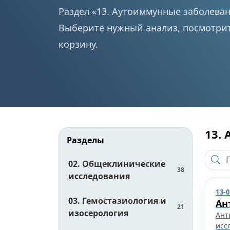
Раздел «13. Аутоиммунные заболева
Выберите нужный анализ, посмотрит
корзину.
13.
Разделы
02. Общеклинические
38
исследования
13-
03. Гемостазиология и
Ан
21
изосерология
Ант
исс