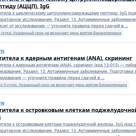
птиду (АЦЦП), IgG
итела к циклическому цитруллинсодержащему пептиду, IgG (код
ораторное исследование. Раздел: 13. Аутоиммунные заболевани
исит от исследования — уточните правила перед сдачей в …
 сутки. Указанный срок не включает день взятия биоматериала
015
титела к ядерным антигенам (ANA), скрининг
итела к ядерным антигенам (ANA), скрининг (код 13-015) — лаб
ледование. Раздел: 13. Аутоиммунные заболевания. Подготовка 
ледования — уточните правила перед сдачей в …
о 5 суток. Указанный срок не включает день взятия биоматериала
016
титела к островковым клеткам поджелудочно
G
итела к островковым клеткам поджелудочной железы, IgG (код 1
ораторное исследование. Раздел: 13. Аутоиммунные заболевани