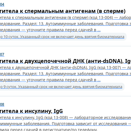
004
титела к спермальным антигенам (в сперме)
итела к спермальным антигенам (в сперме) (код 13-004) — лабо
ледование. Раздел: 13. Аутоиммунные заболевания. Подготовка 
ледования — уточните правила перед сдачей в …
о 10 суток. Указанный срок не включает день взятия биоматериала
007
титела к двухцепочечной ДНК (анти-dsDNA), I
итела к двухцепочечной ДНК (анти-dsDNA), IgG (код 13-007) — 
ледование. Раздел: 13. Аутоиммунные заболевания. Подготовка 
ледования — уточните правила перед сдачей в …
о 9 суток. Указанный срок не включает день взятия биоматериала
008
титела к инсулину, IgG
итела к инсулину, IgG (код 13-008) — лабораторное исследование
оиммунные заболевания. Подготовка зависит от исследования 
вила перед сдачей в регистратуре/по телефону.