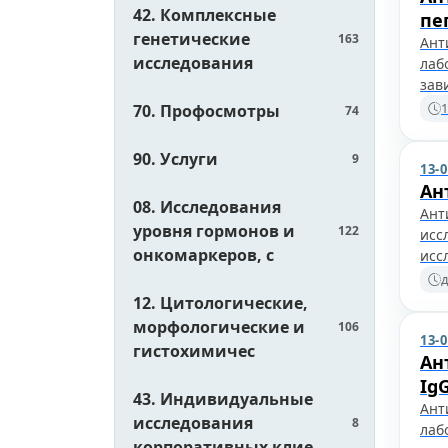
42. Комплексные
пе
генетические
163
Ант
исследования
лаб
зав
1
70. Профосмотры
74
90. Услуги
9
13-
Ан
08. Исследования
Ант
уровня гормонов и
122
исс
онкомаркеров, с
исс
д
12. Цитологические,
морфологические и
106
13-
гистохимичес
Ан
Ig
43. Индивидуальные
Ант
исследования
8
лаб
корпоративных клие