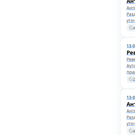
Ан
Ант
Раз
уто
д
13-
Ре
Рев
Аут
пра
2
13-
Ан
Ант
Раз
уто
д