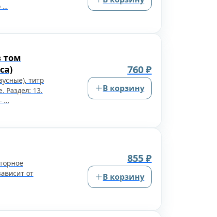
о …
 том
760 ₽
са)
усные), титр
В корзину
. Раздел: 13.
— …
855 ₽
аторное
зависит от
В корзину