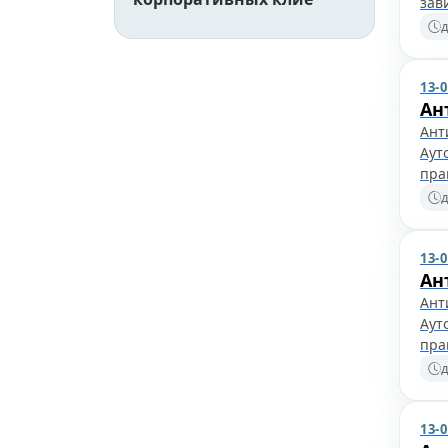
зав
д
13-
Ан
Ант
Аут
пра
д
13-
Ан
Ант
Аут
пра
д
13-