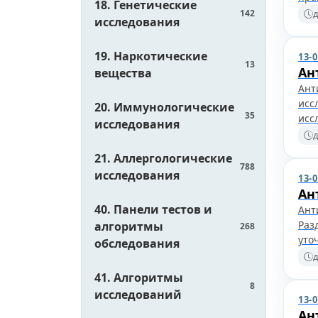
18. Генетические
142
д
исследования
19. Наркотические
13-
13
Ан
вещества
Ант
исс
20. Иммунологические
35
исс
исследования
д
21. Аллергологические
788
исследования
13-
Ан
40. Панели тестов и
Ант
Раз
алгоритмы
268
уто
обследования
д
41. Алгоритмы
8
исследований
13-
Ан