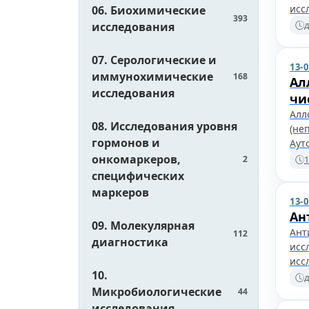
исс
06. Биохимические
393
д
исследования
07. Серологические и
13-
иммунохимические
168
Ал
исследования
чи
Алл
08. Исследования уровня
(не
гормонов и
Аут
онкомаркеров,
2
1
специфических
маркеров
13-
Ан
09. Молекулярная
Ант
112
диагностика
исс
исс
10.
д
Микробиологические
44
исследования