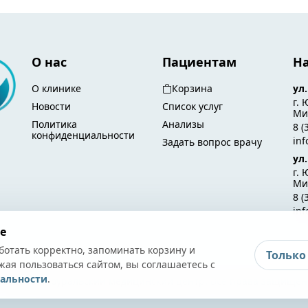
О нас
Пациентам
Н
О клинике
Корзина
ул
г. 
Новости
Список услуг
Мир
Политика
Анализы
8 (
конфиденциальности
in
Задать вопрос врачу
ул
г. 
Ми
8 (
in
e
ботать корректно, запоминать корзину и
Только
жая пользоваться сайтом, вы соглашаетесь с
альности
.
 2026 Южноуральский медицинский центр. Все права защищен