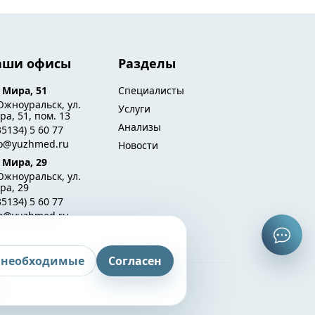
аши офисы
Разделы
. Мира, 51
Специалисты
Южноуральск, ул.
Услуги
а, 51, пом. 13
Анализы
35134) 5 60 77
fo@yuzhmed.ru
Новости
. Мира, 29
Южноуральск, ул.
ра, 29
35134) 5 60 77
fo@yuzhmed.ru
 необходимые
Согласен
ы.