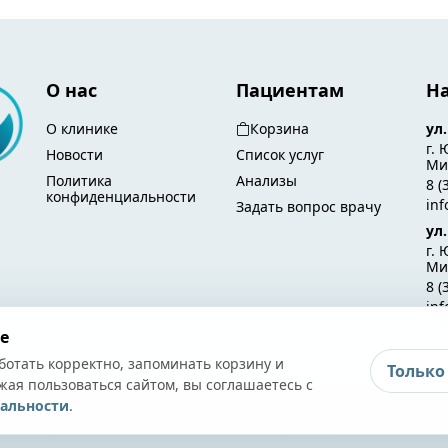
О нас
Пациентам
Н
О клинике
Корзина
ул
г. 
Новости
Список услуг
Мир
Политика
Анализы
8 (
конфиденциальности
in
Задать вопрос врачу
ул
г. 
Ми
8 (
in
e
ботать корректно, запоминать корзину и
Только
жая пользоваться сайтом, вы соглашаетесь с
альности
.
 2026 Южноуральский медицинский центр. Все права защищен