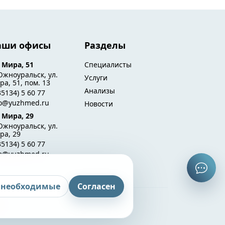
аши офисы
Разделы
. Мира, 51
Специалисты
Южноуральск, ул.
Услуги
а, 51, пом. 13
Анализы
35134) 5 60 77
fo@yuzhmed.ru
Новости
. Мира, 29
Южноуральск, ул.
ра, 29
35134) 5 60 77
fo@yuzhmed.ru
 необходимые
Согласен
ы.