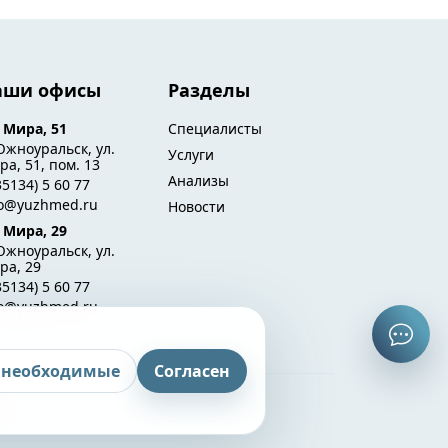
аши офисы
Разделы
. Мира, 51
Специалисты
Южноуральск, ул.
Услуги
а, 51, пом. 13
Анализы
35134) 5 60 77
fo@yuzhmed.ru
Новости
. Мира, 29
Южноуральск, ул.
ра, 29
35134) 5 60 77
fo@yuzhmed.ru
 необходимые
Согласен
ы.