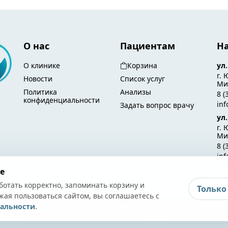
О нас
Пациентам
Н
О клинике
Корзина
ул
г. 
Новости
Список услуг
Мир
Политика
Анализы
8 (
конфиденциальности
in
Задать вопрос врачу
ул
г. 
Ми
8 (
in
e
ботать корректно, запоминать корзину и
Только
жая пользоваться сайтом, вы соглашаетесь с
альности
.
 2026 Южноуральский медицинский центр. Все права защищен