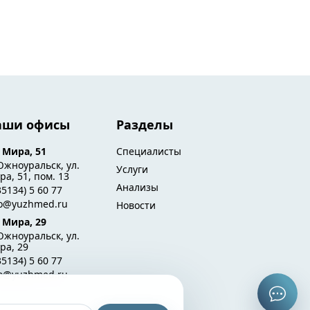
аши офисы
Разделы
. Мира, 51
Специалисты
Южноуральск, ул.
Услуги
а, 51, пом. 13
Анализы
35134) 5 60 77
fo@yuzhmed.ru
Новости
. Мира, 29
Южноуральск, ул.
ра, 29
35134) 5 60 77
fo@yuzhmed.ru